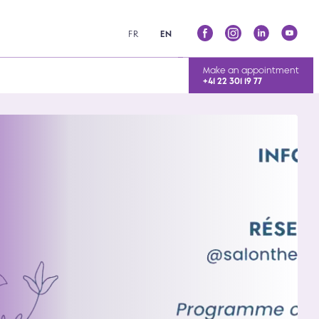
FR
EN
Make an appointment
+41 22 301 19 77