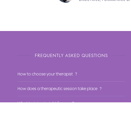
FREQUENTLY ASKED QUESTIONS
How to choose your therapist ?
How does a therapeutic session take place ?
What training is right for me ?
What is our training methodology ?