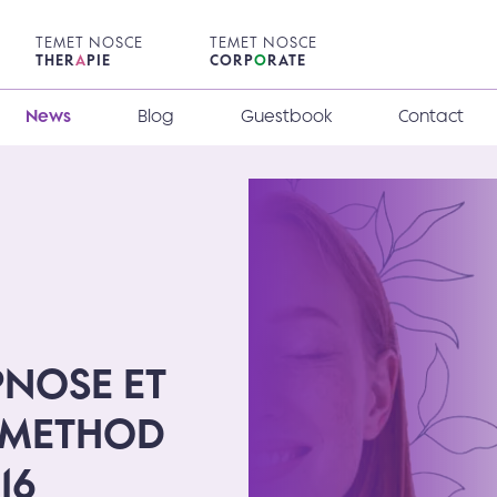
TEMET NOSCE
TEMET NOSCE
THER
A
PIE
CORP
O
RATE
News
Blog
Guestbook
Contact
NOSE ET
 METHOD
16