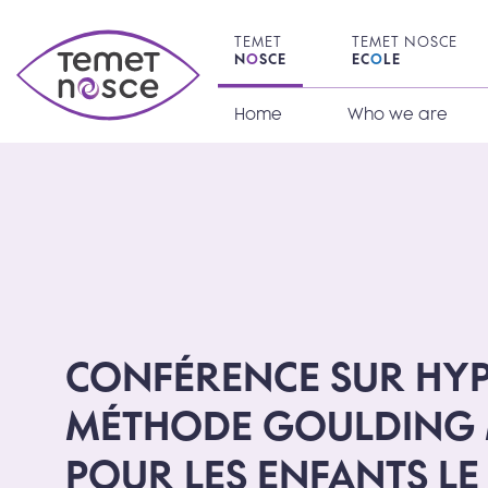
Skip
to
TEMET
TEMET NOSCE
main
N
O
SCE
EC
O
LE
content
Home
Who we are
CONFÉRENCE SUR HYP
MÉTHODE GOULDING
POUR LES ENFANTS LE 