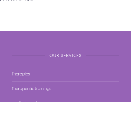
OUR SERVICES
Therapies
Therapeutic trainings
Medical trainings
Business support