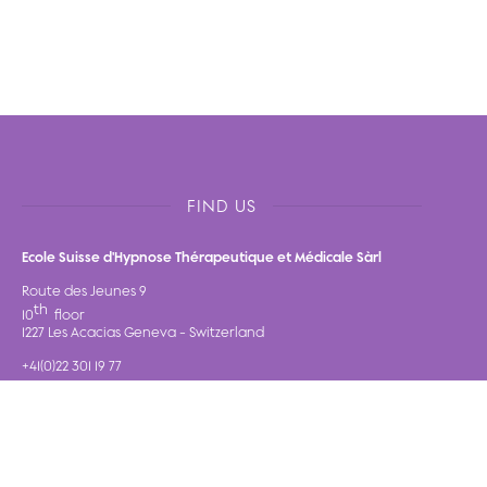
FIND US
Ecole Suisse d'Hypnose Thérapeutique et Médicale Sàrl
Route des Jeunes 9
th
10
floor
1227 Les Acacias Geneva - Switzerland
+41(0)22 301 19 77